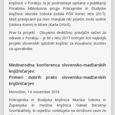
knjižnice v Porabju, ki je podrobneje opisana v publikaciji
Porabska bibliobusna proga Pokrajinske in študijske
knjižnice Murska Sobota (izdala PiŠK konec leta 2017).
Med pravljicami pa niso manjkali niti prijetni zvoki violine
(Izidora Krenn) in kitare (Karla Oršoš).
Prav ta projekt - Obujamo dediščino: pravljični večeri za
odrasle v Porabju – je bil v letu 2017 ocenjen kot najboljši
projekt slovenskih splošnih knjižnic za inovativno storitev
za uporabnike.
Mednarodna konferenca slovensko-madžarskih
knjižničarjev:
Primeri dobrih praks slovensko-madžarskih
knjižničarjev
Monošter, 14. november 2016
Pokrajinska in študijska knjižnica Murska Sobota in
Županijska in mestna knjižnica Dániel Berzenyi
Szombathely, ki uspešno sodelujeta na strokovni ravni že