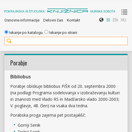
To
SI
EN
HU
Osnovne informacije
Delovni čas
Kontakt
nav
Iskanje po katalogu
Iskanje po strani
Porabje
Bibliobus
Porabje obiskuje bibliobus PiŠK od 20. septembra 2000
(na podlagi Programa sodelovanja v izobraževanju kulturi
in znanosti med Vlado RS in Madžarsko vlado 2000-2003;
V. poglavje, 48. člen) na vsaka dva tedna.
Porabska proga zajema pet postajališč:
Gornji Senik
Dolnji Senik