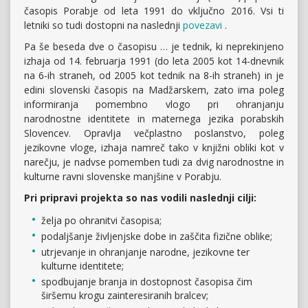
časopis Porabje od leta 1991 do vključno 2016. Vsi ti
letniki so tudi dostopni na naslednji
povezavi
.
Pa še beseda dve o časopisu … je tednik, ki neprekinjeno
izhaja od 14. februarja 1991 (do leta 2005 kot 14-dnevnik
na 6-ih straneh, od 2005 kot tednik na 8-ih straneh) in je
edini slovenski časopis na Madžarskem, zato ima poleg
informiranja pomembno vlogo pri ohranjanju
narodnostne identitete in maternega jezika porabskih
Slovencev. Opravlja večplastno poslanstvo, poleg
jezikovne vloge, izhaja namreč tako v knjižni obliki kot v
narečju, je nadvse pomemben tudi za dvig narodnostne in
kulturne ravni slovenske manjšine v Porabju.
Pri pripravi projekta so nas vodili naslednji cilji:
želja po ohranitvi časopisa;
podaljšanje življenjske dobe in zaščita fizične oblike;
utrjevanje in ohranjanje narodne, jezikovne ter
kulturne identitete;
spodbujanje branja in dostopnost časopisa čim
širšemu krogu zainteresiranih bralcev;