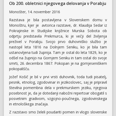
Ob 200. obletnici njegovega delovanja v Porabju
Monošter, 14. november 2016
Razstava je bila postavljena v Slovenskem domu v
Monoštru, kjer je avtorica razstave, dr. Klaudija Sedar iz
Pokrajinske in študijske knjižnice Murska Sobota ob
odprtju predstavila Prekmurca, ki je večji del življenja
preživel v Porabju. Svojo prvo duhovniško službo je
nastopil leta 1816 na Dolnjem Seniku, ko je bila tam
ustanovljena tudi župnija. Tam je ostal do leta 1829, ko je
odšel na župnijo na Gornjem Seniku in tam ostal do svoje
smrti, 26. decembra 1867. Pokopan je na gornjeseniškem
pokopališču.
Jožef Košič je bil v prvi vrsti duhovnik, toda tudi pisatelj,
pesnik, etnolog, zgodovinar in jezikoslovec, saj je pripravil
številna pomembna dela v prekmurskem jeziku, njegova
posebnost je, da je dotedanji nabožni repertoar obogatil s
posvetnim gradivom, vzgojno-poučnega, zgodovinskega
in etnološkega značaja.
Z razstavo smo želeli poudariti pomen in vlogo slovenske