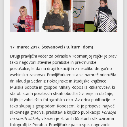
17. marec 2017, Števanovci (Kulturni dom)
Drugi pravljični večer za odrasle v »domanjoj rejči« je prav
tako nagovoril številne porabske in prekmurske
poslušalce, le da na drugi lokaciji in z nekoliko drugačno
vsebinsko zasnovo. Pravljičarkam sta se namreč pridružila
dr. Klaudija Sedar iz Pokrajinske in študijske knjižnice
Murska Sobota in gospod Mihaly Ropos iz Ritkarovcev, ki
sta ob starih porabskih slikah obudila življenje in običaje,
ki jih je zabeležilo fotografsko oko. Avtorica publikacije je
tako skupaj z gospodom Roposem, ki je prispeval največ
slikovnega gradiva, predstavila knjižno publikacijo
Porabje
na starih slikah
, v kateri je zbranih 65 starih slik oziroma
fotografij iz Porabja. Pravljičarke pa so spet nagovorile