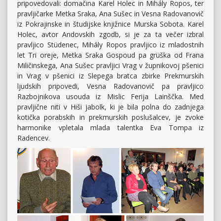
pripovedovali: domačina Karel Holec in Mihály Ropos, ter
pravljičarke Metka Sraka, Ana Sušec in Vesna Radovanovič
iz Pokrajinske in študijske knjižnice Murska Sobota. Karel
Holec, avtor Andovskih zgodb, si je za ta večer izbral
pravljico Stüdenec, Mihály Ropos pravljico iz mladostnih
let Tri oreje, Metka Sraka Gospoud pa grüška od Frana
Miličinskega, Ana Sušec pravljici Vrag v župnikovoj pšenici
in Vrag v pšenici iz Slepega bratca zbirke Prekmurskih
ljudskih pripovedi, Vesna Radovanovič pa pravljico
Razbojnikova usouda iz Mislic Ferija Lainščka. Med
pravljične niti v Hiši jabolk, ki je bila polna do zadnjega
kotička porabskih in prekmurskih poslušalcev, je zvoke
harmonike vpletala mlada talentka Eva Tompa iz
Radencev.