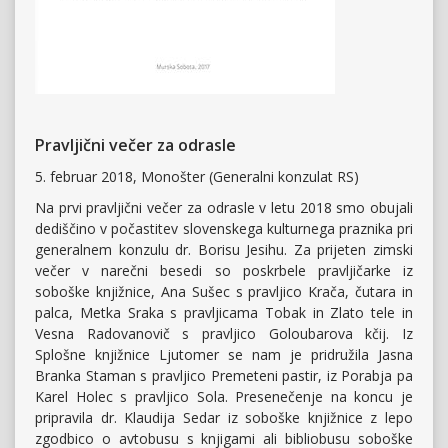
Pravljični večer za odrasle
5. februar 2018, Monošter (Generalni konzulat RS)
Na prvi pravljični večer za odrasle v letu 2018 smo obujali
dediščino v počastitev slovenskega kulturnega praznika pri
generalnem konzulu dr. Borisu Jesihu. Za prijeten zimski
večer v narečni besedi so poskrbele pravljičarke iz
soboške knjižnice, Ana Sušec s pravljico Krača, čutara in
palca, Metka Sraka s pravljicama Tobak in Zlato tele in
Vesna Radovanovič s pravljico Goloubarova kčij. Iz
Splošne knjižnice Ljutomer se nam je pridružila Jasna
Branka Staman s pravljico Premeteni pastir, iz Porabja pa
Karel Holec s pravljico Sola. Presenečenje na koncu je
pripravila dr. Klaudija Sedar iz soboške knjižnice z lepo
zgodbico o avtobusu s knjigami ali bibliobusu soboške