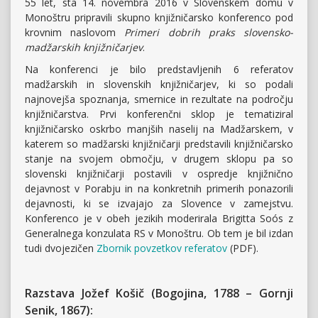
55 let, sta 14. novembra 2016 v Slovenskem domu v
Monoštru pripravili skupno knjižničarsko konferenco pod
krovnim naslovom
Primeri dobrih praks slovensko-
madžarskih knjižničarjev
.
Na konferenci je bilo predstavljenih 6 referatov
madžarskih in slovenskih knjižničarjev, ki so podali
najnovejša spoznanja, smernice in rezultate na področju
knjižničarstva. Prvi konferenčni sklop je tematiziral
knjižničarsko oskrbo manjših naselij na Madžarskem, v
katerem so madžarski knjižničarji predstavili knjižničarsko
stanje na svojem območju, v drugem sklopu pa so
slovenski knjižničarji postavili v ospredje knjižnično
dejavnost v Porabju in na konkretnih primerih ponazorili
dejavnosti, ki se izvajajo za Slovence v zamejstvu.
Konferenco je v obeh jezikih moderirala Brigitta Soós z
Generalnega konzulata RS v Monoštru. Ob tem je bil izdan
tudi dvojezičen
Zbornik povzetkov referatov
(PDF).
Razstava Jožef Košič (Bogojina, 1788 – Gornji
Senik, 1867):