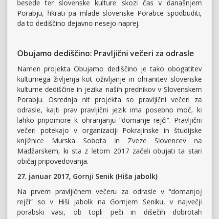
besede ter slovenske kulture skozi čas v današnjem
Porabju, hkrati pa mlade slovenske Porabce spodbuditi,
da to dediščino dejavno nesejo naprej.
Obujamo dediščino: Pravljični večeri za odrasle
Namen projekta Obujamo dediščino je tako obogatitev
kulturnega življenja kot oživljanje in ohranitev slovenske
kulturne dediščine in jezika naših prednikov v Slovenskem
Porabju. Osrednja nit projekta so pravljični večeri za
odrasle, kajti prav pravljični jezik ima posebno moč, ki
lahko pripomore k ohranjanju “domanje rejči”. Pravljični
večeri potekajo v organizaciji Pokrajinske in študijske
knjižnice Murska Sobota in Zveze Slovencev na
Madžarskem, ki sta z letom 2017 začeli obujati ta stari
običaj pripovedovanja.
27. januar 2017, Gornji Senik (Hiša jabolk)
Na prvem pravljičnem večeru za odrasle v “domanjoj
rejči” so v Hiši jabolk na Gornjem Seniku, v največji
porabski vasi, ob topli peči in dišečih dobrotah