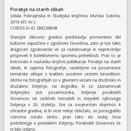
Porabje na starih slikah
Izdala Pokrajinska in študijska knjižnica Murska Sobota,
2016 (65 str.).
COBISS.SI-ID 288238848
Starejše slikovno gradivo predstavlja pomemben del
kulturne zapuščine v zgodovini človeštva, zato je kot tako
dragocen zgodovinski vir za raziskovanje in neprecenljiv
prispevek h kolektivnemu spominu preteklosti. Prav to je
botrovalo k nastanku knjižne publikacije Porabje na starih
slikah, ki zajema fotografije, razdeljene na posamezne
tematske sklope s kratkim uvodnim veznim besedilom.
Motivi na fotografijah so v glavnem vezani na družinsko in
družabno življenje, na dogodke, ki so zaznamovali
življenjsko pot posameznika, življenje porabskih
Slovencev ob različnih trenutkih in mejnikih njihovega
življenja v 20. stoletju. Gre za svojevrsten doprinos k
ohranitvi gradiva, ki bi sicer nekje obležalo, se porazgubilo
oziroma ostalo skrito, prav tako do sedaj česa
podobnega o preteklem življenju Porabskih Slovencev še
ni bilo izdano.