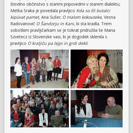
številno občinstvo s starimi pripovedmi v starem dialektu;
Metka Sraka je povedala pravljico
Kda so šli butalci
kipüvat pamet
, Ana Sušec
O malom kokouteke
, Vesna
Radovanovič
O Šandorju in Kani
, ki sta kradla. Trem
soboškim pravljičarkam se je tokrat pridružila še Maria
Szvetecz iz Slovenske vasi, ki je dogodek sklenila s
pravljico
O kraljiču pa lejpi in grdi dekli
.