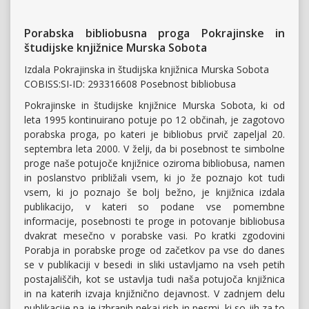
Porabska bibliobusna proga Pokrajinske in
študijske knjižnice Murska Sobota
Izdala Pokrajinska in študijska knjižnica Murska Sobota
COBISS:SI-ID: 293316608 Posebnost bibliobusa
Pokrajinske in študijske knjižnice Murska Sobota, ki od
leta 1995 kontinuirano potuje po 12 občinah, je zagotovo
porabska proga, po kateri je bibliobus prvič zapeljal 20.
septembra leta 2000. V želji, da bi posebnost te simbolne
proge naše potujoče knjižnice oziroma bibliobusa, namen
in poslanstvo približali vsem, ki jo že poznajo kot tudi
vsem, ki jo poznajo še bolj bežno, je knjižnica izdala
publikacijo, v kateri so podane vse pomembne
informacije, posebnosti te proge in potovanje bibliobusa
dvakrat mesečno v porabske vasi. Po kratki zgodovini
Porabja in porabske proge od začetkov pa vse do danes
se v publikaciji v besedi in sliki ustavljamo na vseh petih
postajališčih, kot se ustavlja tudi naša potujoča knjižnica
in na katerih izvaja knjižnično dejavnost. V zadnjem delu
publikacije pa je izbranih nekaj risb in pesmi, ki so jih za to