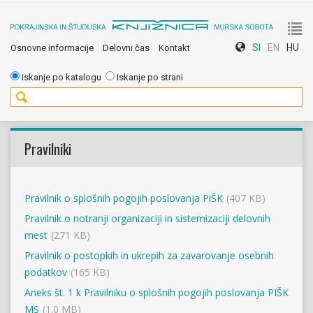
To
SI
EN
HU
Osnovne informacije
Delovni čas
Kontakt
nav
Iskanje po katalogu
Iskanje po strani
Pravilniki
Pravilnik o splošnih pogojih poslovanja PiŠK
(407 KB)
Pravilnik o notranji organizaciji in sistemizaciji delovnih
mest
(271 KB)
Pravilnik o postopkih in ukrepih za zavarovanje osebnih
podatkov
(165 KB)
Aneks št. 1 k Pravilniku o splošnih pogojih poslovanja PIŠK
MS
(1.0 MB)