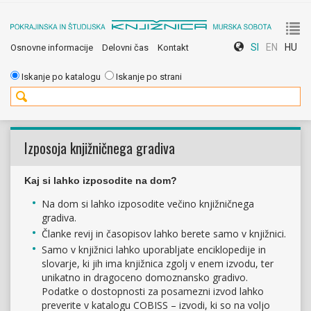
To
SI
EN
HU
Osnovne informacije
Delovni čas
Kontakt
nav
Iskanje po katalogu
Iskanje po strani
Izposoja knjižničnega gradiva
Kaj si lahko izposodite na dom?
Na dom si lahko izposodite večino knjižničnega
gradiva.
Članke revij in časopisov lahko berete samo v knjižnici.
Samo v knjižnici lahko uporabljate enciklopedije in
slovarje, ki jih ima knjižnica zgolj v enem izvodu, ter
unikatno in dragoceno domoznansko gradivo.
Podatke o dostopnosti za posamezni izvod lahko
preverite v katalogu COBISS – izvodi, ki so na voljo