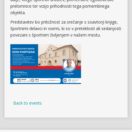
prelomnice ter vizijo prihodnosti tega pomembnega
objekta.
Predstavitev bo priložnost za srečanje s soavtorji knjige,
športnimi delavci in vsemi, ki so v preteklosti ali sedanjosti
povezani s športnim življenjem v našem mestu.
Back to events