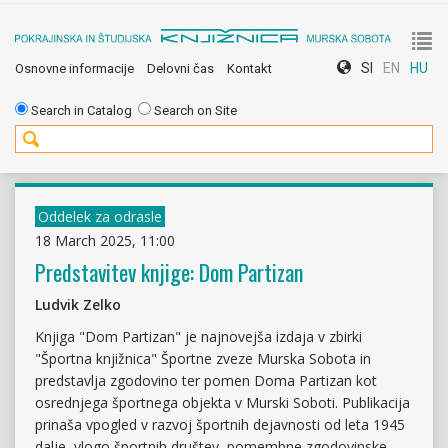
To
SI
EN
HU
Osnovne informacije
Delovni čas
Kontakt
nav
Search in Catalog
Search on Site
Oddelek za odrasle
18 March 2025, 11:00
Predstavitev knjige: Dom Partizan
Ludvik Zelko
Knjiga "Dom Partizan" je najnovejša izdaja v zbirki
"Športna knjižnica" Športne zveze Murska Sobota in
predstavlja zgodovino ter pomen Doma Partizan kot
osrednjega športnega objekta v Murski Soboti. Publikacija
prinaša vpogled v razvoj športnih dejavnosti od leta 1945
dalje, vlogo športnih društev, pomembne zgodovinske