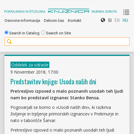
To
SI
EN
HU
Osnovne informacije
Delovni čas
Kontakt
nav
Search in Catalog
Search on Site
Oddelek za odrasle
9 November 2018, 17:00
Predstavitev knjige: Usoda naših dni
Pretresljivo izpoved o malo poznanih usodah teh ljudi
nam bo predstavil izgnanec Stanko Bensa.
Pogovarjali se bomo o »Usodi naših dni«, ki razkriva
življenje in trpljenje primorskih izgnancev v Prekmurje in
nato v taborišče Šarvar.
Pretresljivo izpoved o malo poznanih usodah teh ljudi