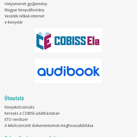
Helyismereti gyűjtemény
Magyar könyvállomány
Vezeték nélküli internet
e-könyvtár
Útmutató
Könyvkölcsönzés
Keresés a COBISS adatbázisban
ETO rendszer
A kikölcsönzött dokumentumok meghosszabbítása