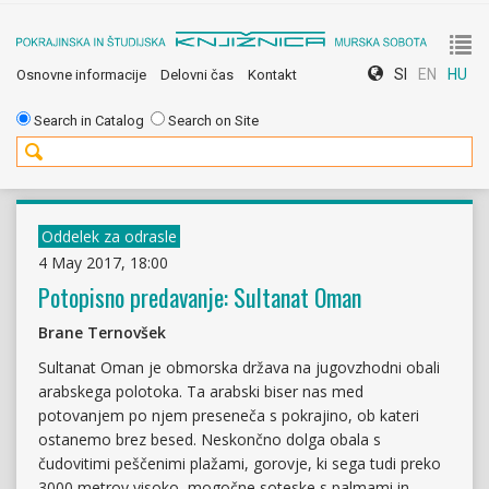
To
SI
EN
HU
Osnovne informacije
Delovni čas
Kontakt
nav
Search in Catalog
Search on Site
Oddelek za odrasle
4 May 2017, 18:00
Potopisno predavanje: Sultanat Oman
Brane Ternovšek
Sultanat Oman je obmorska država na jugovzhodni obali
arabskega polotoka. Ta arabski biser nas med
potovanjem po njem preseneča s pokrajino, ob kateri
ostanemo brez besed. Neskončno dolga obala s
čudovitimi peščenimi plažami, gorovje, ki sega tudi preko
3000 metrov visoko, mogočne soteske s palmami in