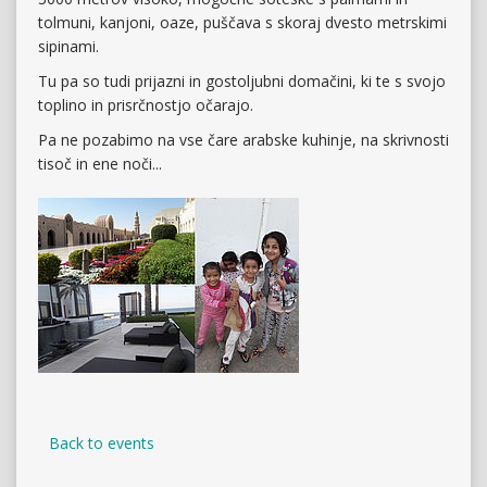
tolmuni, kanjoni, oaze, puščava s skoraj dvesto metrskimi
sipinami.
Tu pa so tudi prijazni in gostoljubni domačini, ki te s svojo
toplino in prisrčnostjo očarajo.
Pa ne pozabimo na vse čare arabske kuhinje, na skrivnosti
tisoč in ene noči...
Back to events