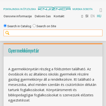
To
SI
EN
HU
Osnovne informacije
Delovni čas
Kontakt
na
Search in Catalog
Search on Site
Gyermekkönyvtár
A gyermekkönyvtári részleg a földszinten található. Az
óvodások és az általános iskolás gyermekek részére
gazdag gyermekkönyv áll a rendelkezésre. Itt található a
meseszoba, ahol minden szerdán és csütörtökön délután
tartunk foglalkozásokat. Könyvtárismereti és
bibliopedagógiai foglalkozásokat is szervezünk előzetes
egyeztetéssel.