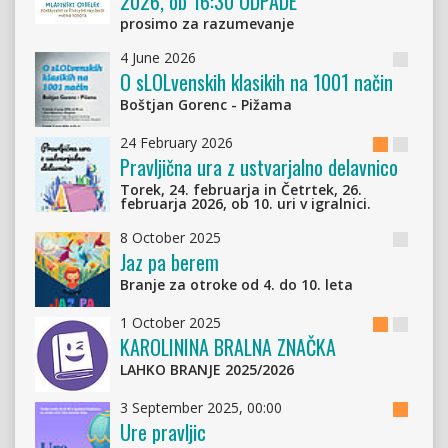
2026, ob 16:30 ODPADE
prosimo za razumevanje
4 June 2026
Obvesti
O sLOLvenskih klasikih na 1001 način
Boštjan Gorenc - Pižama
24 February 2026
Mladinski
Obvesti
Pravljična ura z ustvarjalno delavnico
oddelek
Torek, 24. februarja in Četrtek, 26.
februarja 2026, ob 10. uri v igralnici.
8 October 2025
Obvesti
Jaz pa berem
Branje za otroke od 4. do 10. leta
1 October 2025
Mladinski
Obvesti
KAROLININA BRALNA ZNAČKA
oddelek
LAHKO BRANJE 2025/2026
3 September 2025, 00:00
Mladins
Ure pravljic
oddele