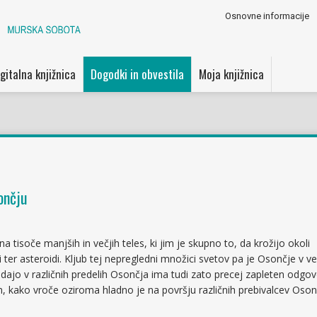
Osnovne informacije
gitalna knjižnica
Dogodki in obvestila
Moja knjižnica
ončju
 tisoče manjših in večjih teles, ki jim je skupno to, da krožijo okoli
 ter asteroidi. Kljub tej nepregledni množici svetov pa je Osončje v vel
ladajo v različnih predelih Osončja ima tudi zato precej zapleten odgov
 kako vroče oziroma hladno je na površju različnih prebivalcev Oson