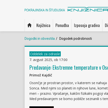
Knjižnica
Ponudba
Izposoja gradiva
Di
Dogodki in obvestila
Dogodek podrobnosti
Oddelek za odrasle
7. avgust 2025, ob 17:00
Predavanje: Ekstremne temperature v Os
Primož Kajdič
Osončje je prostran prostor, v katerem se nahaja na
Sonca. Med njimi so planeti in njihove lune, kometi
meri – prazno. Vprašanje, kakšni fizikalni pogoji v
Med predavanjem se bomo pobliže seznanili s tem,