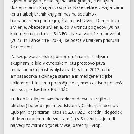
Izjemno bogata je tudi njena bibliografija., štirinajstim
doslej izdanim knjigam, od prve Naše deklice z vžigalicami
(ena najbolj branih knjig pri nas na socialno -
humanitarnem področju), Živi in pusti živeti, Darujmo za
življenje, Abeceda življenja, do V vrtincu pogledov (30 naj
kolumen na portalu IUS INFO), Nekaj vam želim povedati
(2023) in Tanke črte (2024), se bosta v kratkem pridružili
še dve novi.
Za svojo vsestransko pomoč družinam in ranljivim
skupinam je bila v evropskem letu prostovoljstva
ambasadorka prostovoljstva v RS, v letu 2012 pa tudi
ambasadorka aktivnega staranja in medgeneracijske
solidarnosti. In temu področju se izjemno aktivno posveča
tudi kot predsednica PS F3ŽO.
Tudi ob letošnjem Mednarodnem dnevu starejših (1.
oktober) bo pod njenim vodstvom v Cankarjem domu v
Ljubljani organiziran, letos že 23. F3ŽO, osrednji dogodek
ob Mednarodnem dnevu starejših v Sloveniji, ki je tudi
največji tovrstni dogodek v vsej osrednji Evropi.