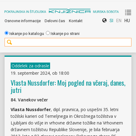
To
SI
EN
HU
Osnovne informacije
Delovni čas
Kontakt
nav
Iskanje po katalogu
Iskanje po strani
Oddelek za odrasle
19. september 2024, ob 18:00
Vlasta Nussdorfer: Moj pogled na včeraj, danes,
jutri
84. Vanekov večer
Vlasta Nussdorfer
, dipl. pravnica, po uspešni 35. letni
tožilski karieri od Temeljnega in Okrožnega tožilstva v
Ljubljani do višje in vrhovne državne tožilke na Vrhovnem
državnem tožilstvu Republike Slovenije, je bila februarja