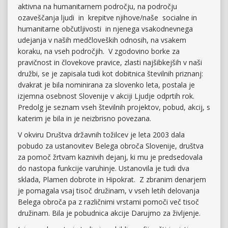
aktivna na humanitarnem področju, na področju
ozaveščanja ljudi in krepitve njihove/naše socialne in
humanitarne občutljivosti in njenega vsakodnevnega
udejanja v naših medčloveških odnosih, na vsakem
koraku, na vseh področjih. V zgodovino borke za
pravičnost in človekove pravice, zlasti najšibkejših v naši
družbi, se je zapisala tudi kot dobitnica številnih priznanj:
dvakrat je bila nominirana za slovenko leta, postala je
izjemna osebnost Slovenije v akciji Ljudje odprtih rok.
Predolg je seznam vseh številnih projektov, pobud, akcij, s
katerim je bila in je neizbrisno povezana.
V okviru Društva državnih tožilcev je leta 2003 dala
pobudo za ustanovitev Belega obroča Slovenije, društva
za pomoč žrtvam kaznivih dejanj, ki mu je predsedovala
do nastopa funkcije varuhinje. Ustanovila je tudi dva
sklada, Plamen dobrote in Hipokrat. Z zbranim denarjem
je pomagala vsaj tisoč družinam, v vseh letih delovanja
Belega obroča pa z različnimi vrstami pomoči več tisoč
družinam. Bila je pobudnica akcije Darujmo za življenje.