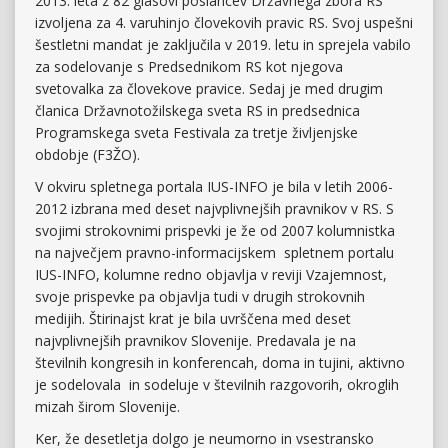
2013. leta z 82 glasovi poslancev Državnega zbora RS
izvoljena za 4. varuhinjo človekovih pravic RS. Svoj uspešni
šestletni mandat je zaključila v 2019. letu in sprejela vabilo
za sodelovanje s Predsednikom RS kot njegova
svetovalka za človekove pravice. Sedaj je med drugim
članica Državnotožilskega sveta RS in predsednica
Programskega sveta Festivala za tretje življenjske
obdobje (F3ŽO).
V okviru spletnega portala IUS-INFO je bila v letih 2006-
2012 izbrana med deset najvplivnejših pravnikov v RS. S
svojimi strokovnimi prispevki je že od 2007 kolumnistka
na največjem pravno-informacijskem spletnem portalu
IUS-INFO, kolumne redno objavlja v reviji Vzajemnost,
svoje prispevke pa objavlja tudi v drugih strokovnih
medijih. Štirinajst krat je bila uvrščena med deset
najvplivnejših pravnikov Slovenije. Predavala je na
številnih kongresih in konferencah, doma in tujini, aktivno
je sodelovala in sodeluje v številnih razgovorih, okroglih
mizah širom Slovenije.
Ker, že desetletja dolgo je neumorno in vsestransko