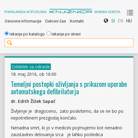
To
SI
EN
HU
Osnovne informacije
Delovni čas
Kontakt
nav
Iskanje po katalogu
Iskanje po strani
Oddelek za odrasle
18. maj 2016, ob 16:00
Temeljni postopki oživljanja s prikazom uporabe
avtomatskega defibrilatorja
dr. Edith Žižek Sapač
Življenje je dragoceno, zato poskrbimo, da se ne bo po
nepotrebnem prezgodaj končalo.
Nenadna smrt, ki jo v medicini pojmujemo kot nenadno
zaustavitev delovanja srca je lahko posledica