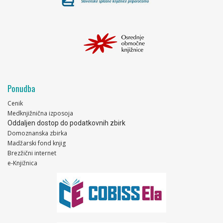
Ponudba
Cenik
Medknjižnična izposoja
Oddaljen dostop do podatkovnih zbirk
Domoznanska zbirka
Madžarski fond knjig
Brezžični internet
e-Knjižnica