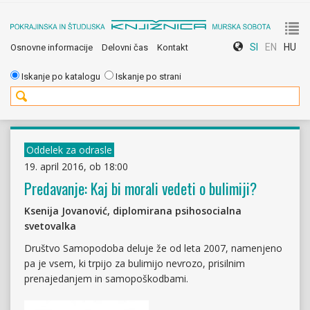
To
SI
EN
HU
Osnovne informacije
Delovni čas
Kontakt
nav
Iskanje po katalogu
Iskanje po strani
Oddelek za odrasle
19. april 2016, ob 18:00
Predavanje: Kaj bi morali vedeti o bulimiji?
Ksenija Jovanović, diplomirana psihosocialna
svetovalka
Društvo Samopodoba deluje že od leta 2007, namenjeno
pa je vsem, ki trpijo za bulimijo nevrozo, prisilnim
prenajedanjem in samopoškodbami.