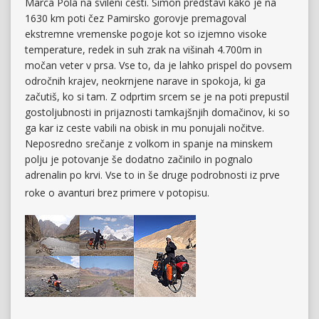
Marca Pola na svileni cesti. Simon predstavi kako je na
1630 km poti čez Pamirsko gorovje premagoval
ekstremne vremenske pogoje kot so izjemno visoke
temperature, redek in suh zrak na višinah 4.700m in
močan veter v prsa. Vse to, da je lahko prispel do povsem
odročnih krajev, neokrnjene narave in spokoja, ki ga
začutiš, ko si tam. Z odprtim srcem se je na poti prepustil
gostoljubnosti in prijaznosti tamkajšnjih domačinov, ki so
ga kar iz ceste vabili na obisk in mu ponujali nočitve.
Neposredno srečanje z volkom in spanje na minskem
polju je potovanje še dodatno začinilo in pognalo
adrenalin po krvi. Vse to in še druge podrobnosti iz prve
roke o avanturi brez primere v potopisu.