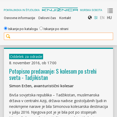
To
SI
EN
HU
Osnovne informacije
Delovni čas
Kontakt
nav
Iskanje po katalogu
Iskanje po strani
Oddelek za odrasle
8. november 2016, ob 17:00
Potopisno predavanje: S kolesom po strehi
sveta - Tadjikistan
Simon Eržen, avanturistični kolesar
Bivša sovjetska republika – Tadžikistan, muslimanska
država v centralni Aziji, država nadvse gostoljubnih ljudi in
neokrnjene narave je bila Simonova kolesarska destinacija
v juliju 2016. Njegova pot je je bila pot po stopinjah