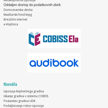
Medknjižnična izposoja
Oddaljen dostop do podatkovnih zbirk
Domoznanska zbirka
Madžarski fond knjig
Brezžični internet
e-Knjižnica
Navodila
Izposoja knjižničnega gradiva
Iskanje gradiva v sistemu COBISS
Postavitev gradiva UDK
Podaljševanje rokov izposoje