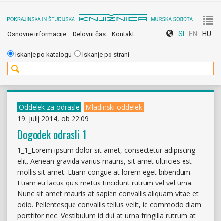
To
SI
EN
HU
Osnovne informacije
Delovni čas
Kontakt
nav
Iskanje po katalogu
Iskanje po strani
Oddelek za odrasle
Mladinski oddelek
19. julij 2014, ob 22:09
Dogodek odrasli 1
1_1_Lorem ipsum dolor sit amet, consectetur adipiscing
elit. Aenean gravida varius mauris, sit amet ultricies est
mollis sit amet. Etiam congue at lorem eget bibendum.
Etiam eu lacus quis metus tincidunt rutrum vel vel urna.
Nunc sit amet mauris at sapien convallis aliquam vitae et
odio. Pellentesque convallis tellus velit, id commodo diam
porttitor nec. Vestibulum id dui at urna fringilla rutrum at