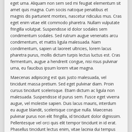
eget urna. Aliquam non sem sed mi feugiat elementum sit
amet quis magna. Cum sociis natoque penatibus et
magnis dis parturient montes, nascetur ridiculus mus. Cras
eget enim vitae elit commodo pharetra. Nullam vulputate
fringilla volutpat. Suspendisse id dolor sodales sem
condimentum sodales. Sed rutrum augue venenatis arcu
condimentum, et mattis ligula malesuada. Nam
condimentum, sapien ut laoreet ultricies, lorem lacus
pharetra purus, mollis dictum turpis lectus luctus est. Cras
fermentum, augue a hendrerit congue, nisi risus pulvinar
urna, eu faucibus ipsum lorem vitae magna.
Maecenas adipiscing est quis justo malesuada, vel
tincidunt massa pretium. Sed eget pulvinar diam. Proin
cursus tincidunt scelerisque. Etiam dictum ac ligula non
malesuada. Suspendisse id purus sem. Fusce eget viverra
augue, vel molestie sapien. Duis lacus mauris, interdum
eu augue blandit, scelerisque congue nulla. Maecenas
pulvinar purus non elit fringilla, id tincidunt dolor dignissim.
Pellentesque vel orci quis elit tempor tincidunt in id erat.
Phasellus tincidunt lectus enim, vitae lacinia dui tempus