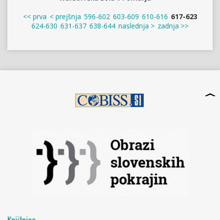
<< prva
< prejšnja
596-602
603-609
610-616
617-623
624-630
631-637
638-644
naslednja >
zadnja >>
Knjižnica