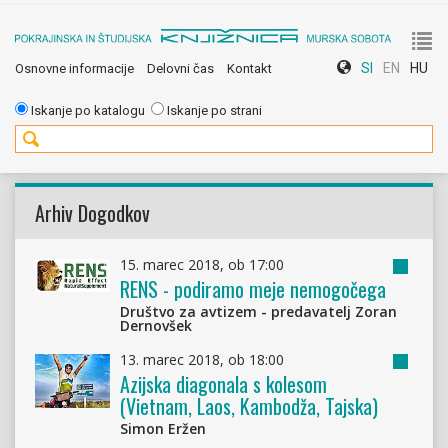
To
SI
EN
HU
Osnovne informacije
Delovni čas
Kontakt
nav
Iskanje po katalogu
Iskanje po strani
Arhiv Dogodkov
15. marec 2018, ob 17:00
Oddele
RENS - podiramo meje nemogočega
za
odrasle
Društvo za avtizem - predavatelj Zoran
Dernovšek
13. marec 2018, ob 18:00
Oddele
Azijska diagonala s kolesom
za
(Vietnam, Laos, Kambodža, Tajska)
odrasle
Simon Eržen