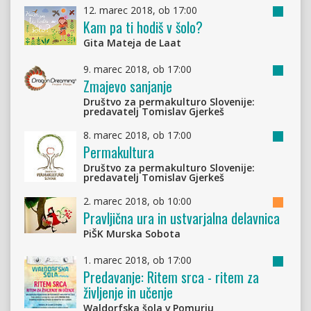
12. marec 2018, ob 17:00
Oddele
Kam pa ti hodiš v šolo?
za
odrasle
Gita Mateja de Laat
9. marec 2018, ob 17:00
Oddele
Zmajevo sanjanje
za
odrasle
Društvo za permakulturo Slovenije:
predavatelj Tomislav Gjerkeš
8. marec 2018, ob 17:00
Oddele
Permakultura
za
odrasle
Društvo za permakulturo Slovenije:
predavatelj Tomislav Gjerkeš
2. marec 2018, ob 10:00
Mladins
Pravljična ura in ustvarjalna delavnica
oddele
PiŠK Murska Sobota
1. marec 2018, ob 17:00
Oddele
Predavanje: Ritem srca - ritem za
za
življenje in učenje
odrasle
Waldorfska šola v Pomurju