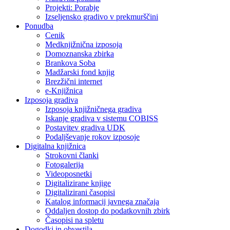
Projekti: Porabje
Izseljensko gradivo v prekmurščini
Ponudba
Cenik
Medknjižnična izposoja
Domoznanska zbirka
Brankova Soba
Madžarski fond knjig
Brezžični internet
e-Knjižnica
Izposoja gradiva
Izposoja knjižničnega gradiva
Iskanje gradiva v sistemu COBISS
Postavitev gradiva UDK
Podaljševanje rokov izposoje
Digitalna knjižnica
Strokovni članki
Fotogalerija
Videoposnetki
Digitalizirane knjige
Digitalizirani časopisi
Katalog informacij javnega značaja
Oddaljen dostop do podatkovnih zbirk
Časopisi na spletu
Dogodki in obvestila