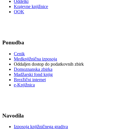
Oddelki
Krajevne knjižnice
OOK
Ponudba
Cenik
Medknjižnična izposoja
Oddaljen dostop do podatkovnih zbirk
Domoznanska zbirka
Madžarski fond knjig
Brezžični internet
e-Knjižnica
Navodila
Izposoja knjižničnega gradiva