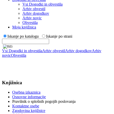
Vsi Dogodki in obvestila
Arhiv obvestil
Arhiv dogodkov
Arhiv novic
Obvestila
Moja knjižnica
Iskanje po katalogu
Iskanje po strani
Vsi Dogodki in obvestila
Arhiv obvestil
Arhiv dogodkov
Arhiv
novic
Obvestila
Knjižnica
Osebna izkaznica
Osnovne informacije
Pravilnik o splošnih pogojih poslovanja
Kontaktne osebe
Zgodovina knjižnice