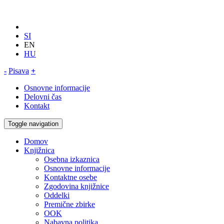
SI
EN
HU
-
Pisava
+
Osnovne informacije
Delovni čas
Kontakt
Toggle navigation
Domov
Knjižnica
Osebna izkaznica
Osnovne informacije
Kontaktne osebe
Zgodovina knjižnice
Oddelki
Premične zbirke
OOK
Nabavna politika